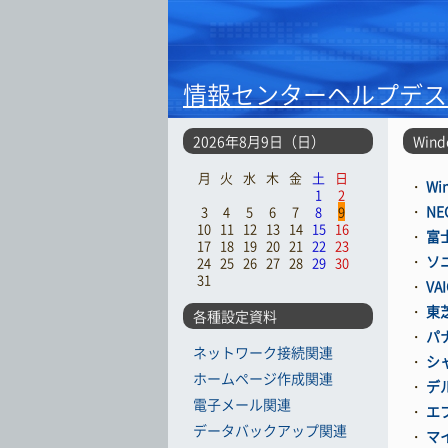
情報センターヘルプデス
2026年8月9日（日）
Wind
月
火
水
木
金
土
日
・
Wi
1
2
・
NE
3
4
5
6
7
8
9
10
11
12
13
14
15
16
・
富士
17
18
19
20
21
22
23
・
ソニ
24
25
26
27
28
29
30
31
・
VA
・
東芝
各種設定資料
・
パナ
ネットワーク接続関連
・
シ
ホームページ作成関連
・
デル
電子メール関連
・
エプ
データバックアップ関連
・
マ