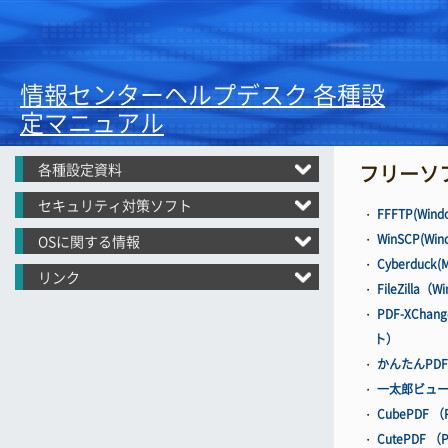
情報センターヘルプデスク 各種設
定マニュアル
各種設定資料
フリーソ
セキュリティ対策ソフト
・
FFFTP(Win
・
WinSCP(Wi
OSに関する情報
・
Cyberduck
リンク
・
FileZilla
・
PDF-XCha
ト）
・
かんたんPDF
・
一太郎ビュ
・
CubePDF
・
CutePDF 