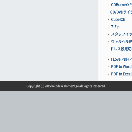
・
CDBurner
CD/DVDラ
・
CubeICE
・
7-Zip
・
スタッフイット
・
ヴァルヘルIP
ドレス設定切
・
I Love P
・
PDF to W
・
PDF to Ex
Copyright (C) 2015 helpdesk HomePage All Rights Reserved.